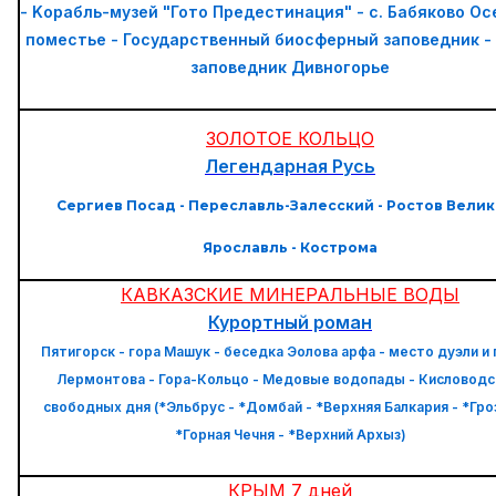
- Kорабль-музей "Гото Предестинация" - с. Бабяково О
поместье - Государственный биосферный заповедник -
заповедник Дивногорье
ЗОЛОТОЕ КОЛЬЦО
Легендарная Русь
Сергиев Посад - Переславль-Залесский - Ростов Велик
Ярославль - Кострома
КАВКАЗСКИЕ МИНЕРАЛЬНЫЕ ВОДЫ
Курортный роман
Пятигорск - гора Машук - беседка Эолова арфа - место дуэли и 
Лермонтова - Гора-Кольцо - Медовые водопады - Кисловодск
свободных дня (*Эльбрус - *Домбай - *Верхняя Балкария - *Гро
*Горная Чечня - *Верхний Архыз)
КРЫМ 7 дней