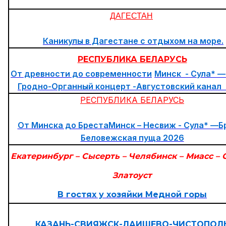
ДАГЕСТАН
Каникулы в Дагестане с отдыхом на море.
РЕСПУБЛИКА БЕЛАРУСЬ
От древности до современности
Минск - Сула* —
Гродно-Органный концерт -Августовский канал
РЕСПУБЛИКА БЕЛАРУСЬ
От Минска до Бреста
Минск – Несвиж - Сула* —Б
Беловежская пуща
2026
Екатеринбург – Сысерть – Челябинск – Миасс – С
Златоуст
В гостях у хозяйки Медной горы
КАЗАНЬ-СВИЯЖСК-ЛАИШЕВО-ЧИСТОПОЛ