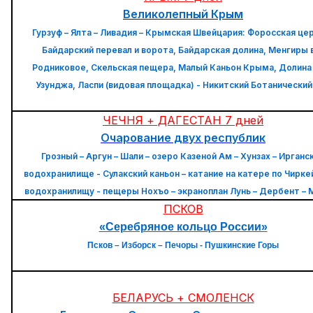
Великолепный Крым
Гурзуф – Ялта – Ливадия – Крымская Швейцария: Форосская це
Байдарский перевал и ворота, Байдарская долина, Менгиры в
Родниковое, Скельская пещера, Малый Каньон Крыма, Долина
Узунджа, Ласпи (видовая площадка) - Никитский Ботанический
ЧЕЧНЯ + ДАГЕСТАН 7 дней
Очарование двух республик
Грозный – Аргун – Шали – озеро Казеной Ам – Хунзах – Ирганс
водохранилище - Сулакский каньон – катание на катере по Чирк
водохранилищу - пещеры Нохъо – экраноплан Лунь – Дербент – 
ПСКОВ
«Серебряное кольцо России»
Псков – Изборск – Печоры - Пушкинские Горы
БЕЛАРУСЬ + СМОЛЕНСК