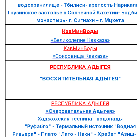
водохранилище - Тбилиси- крепость Нарикала
Грузинское застолье в Солнечной Кахетии- Бодб
монастырь- г. Сигнахи – г. Мцхета
КавМинВоды
«Великолепие Кавказа»
КавМинВоды
«Сокровища Кавказа»
РЕСПУБЛИКА АДЫГЕЯ
"ВОСХИТИТЕЛЬНАЯ АДЫГЕЯ"
РЕСПУБЛИКА АДЫГЕЯ
«Очаровательная Адыгея»
Хаджохская теснина - водопады
"Руфабго" - Термальный источник "Водная
Ривьера" - Плато "Лаго - Наки" - Хребет "Азиш