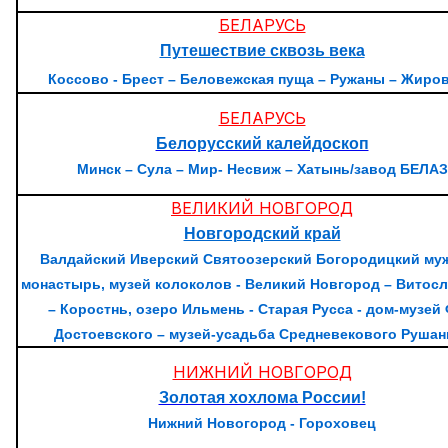
БЕЛАРУСЬ
Путешествие сквозь века
Коссово - Брест – Беловежская пуща – Ружаны – Жиро
БЕЛАРУСЬ
Белорусский калейдоскоп
Минск – Сула – Мир- Несвиж – Хатынь/завод БЕЛАЗ
ВЕЛИКИЙ НОВГОРОД
Новгородский край
Валдайский Иверский Святоозерский Богородицкий му
монастырь, музей колоколов - Великий Новгород – Витос
–
Коростнь, озеро Ильмень
- Старая Русса - дом-музей 
Достоевского – музей-усадьба Средневекового Рушан
НИЖНИЙ НОВГОРОД
Золотая хохлома России!
Нижний Новогород - Гороховец