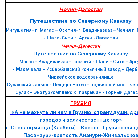
Чечня-Дагестан
Путешествие по Северному Кавказу
Ингушетия- г. Магас – Осетия-г. Владикавказ – Чечня г.
- Шали-Сити г. Аргун -Дагестан
Чечня-Дагестан
Путешествие по Северному Кавказу
Магас - Владикавказ - Грозный - Шали - Сити - Арг
-
Махачкала - Избербашский коньячный завод
- Дерб
Чиркейское водохранилище
Сулакский каньон - Пещера Нохьо - подвесной мост чер
Сулак - Экотуркомплекс «Главрыба» - Горный
Дагес
ГРУЗИЯ
«А не махнуть ли нам в Грузию страну души, др
городов и величественных гор»
г. Степанцминда (Казбеги) – Военно- Грузинская д
Пасанаури-крепость Ананури-Жинвальско